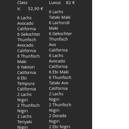
Class
Luxus
82 €
ic
52,90 €
6 Lachs
Tataki Maki
6 Lachs
6 Lachsroll
Avocado
Maki
California
6 Gekochter
6 Gekochter
Thunfisch
Thunfisch
Avo
Avocado
California
California
6 Lachs
6 Thunfisch
Avocado
Maki
California
6 Yakitori
6 Ebi Maki
California
6 Thunfisch
6 Ebi
Tataki Avo
Tempura
California
California
2 Lachs
2 Lachs
Nigiri
Nigiri
2 Thunfisch
2 Thunfisch
Nigiri
NIgiri
2 Dorade
2 Lachs
Nigiri
Teriyaki
2 Ebi Nigiri
Nigiri