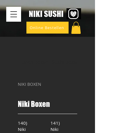
​NIKI SUSHI
Online Bestellen
Lunch Boxen
Sushi Boxen
SINATURE ROLLS
NIKI BOXEN
Niki Boxen
140)
141)
Niki
Niki