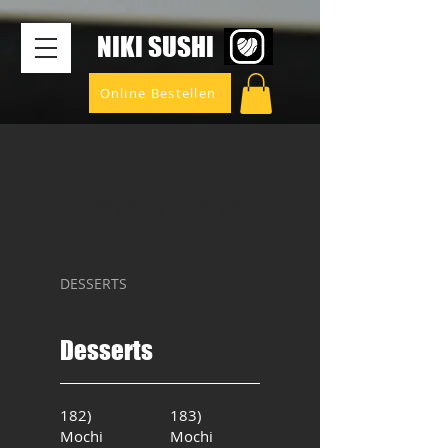
​NIKI SUSHI
Online Bestellen
Lunch Boxen
Sushi Boxen
SINATURE ROLLS
DESSERTS
Desserts
182)
183)
Mochi
Mochi